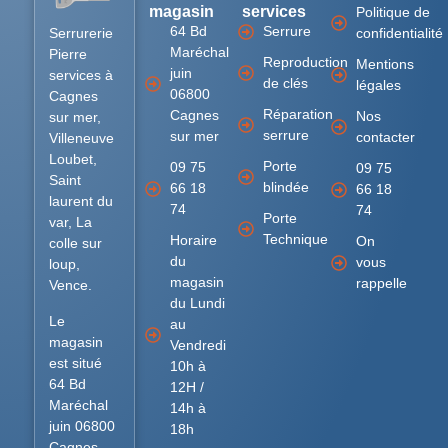
magasin
services
Politique de
64 Bd
Serrure
Serrurerie
confidentialité
Maréchal
Pierre
Reproduction
Mentions
juin
services à
de clés
légales
06800
Cagnes
Réparation
Cagnes
Nos
sur mer,
serrure
sur mer
contacter
Villeneuve
Loubet,
Porte
09 75
09 75
Saint
blindée
66 18
66 18
laurent du
74
74
Porte
var, La
Technique
Horaire
On
colle sur
du
vous
loup,
magasin
rappelle
Vence.
du Lundi
Le
au
magasin
Vendredi
est situé
10h à
64 Bd
12H /
Maréchal
14h à
juin 06800
18h
Cagnes