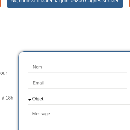
64, boulevard Maréchal juin, 06800 Cagnes-sur-Mer
pour
h à 18h