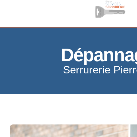
Dépannag
Serrurerie Pier