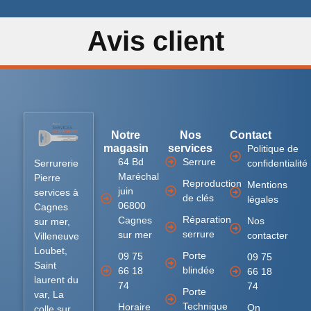
Avis client
Notre
Nos
Contact
magasin
services
Politique de
64 Bd
Serrure
Serrurerie
confidentialité
Maréchal
Pierre
Reproduction
Mentions
juin
services à
de clés
légales
06800
Cagnes
Réparation
Cagnes
Nos
sur mer,
serrure
sur mer
contacter
Villeneuve
Loubet,
Porte
09 75
09 75
Saint
blindée
66 18
66 18
laurent du
74
74
Porte
var, La
Technique
Horaire
On
colle sur