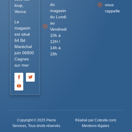
du
vous
loup,
magasin
rappelle
Vence.
du Lundi
Le
au
magasin
Vendredi
est situé
10h à
64 Bd
12H /
Maréchal
14h à
juin 06800
18h
Cagnes
sur mer
Copyright © 2025 Pierre
Réalisé par Cotesite.com
Services, Tous droits réservés.
Mentions légales