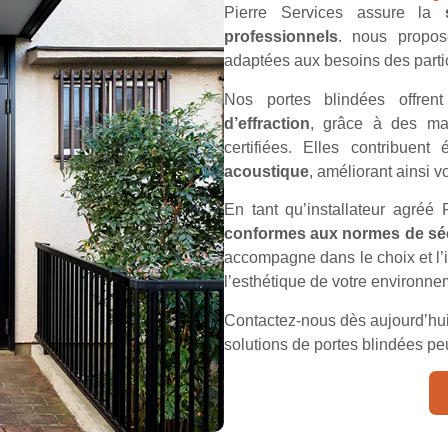
Pierre Services assure la
professionnels
. nous propos
adaptées aux besoins des partic
Nos portes blindées offre
d’effraction
, grâce à des mat
certifiées. Elles contribuen
acoustique
, améliorant ainsi v
En tant qu’installateur agréé
conformes aux normes de séc
accompagne dans le choix et l’i
l’esthétique de votre environne
Contactez-nous dès aujourd’hu
solutions de portes blindées p