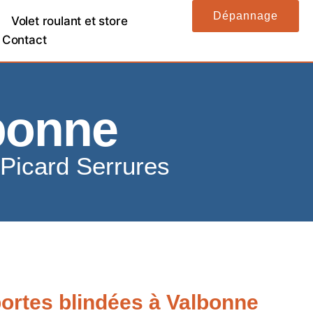
Dépannage
Volet roulant et store
Contact
lbonne
 Picard Serrures
 portes blindées à Valbonne