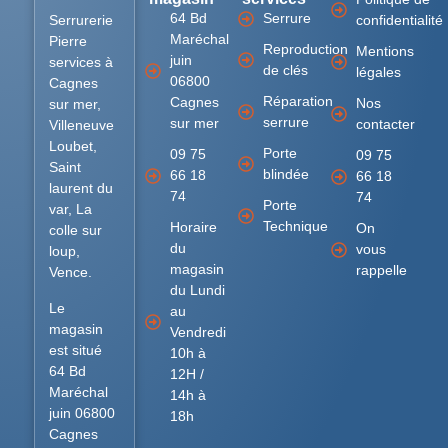
64 Bd
Serrure
Serrurerie
confidentialité
Maréchal
Pierre
Reproduction
Mentions
juin
services à
de clés
légales
06800
Cagnes
Réparation
Cagnes
Nos
sur mer,
serrure
sur mer
contacter
Villeneuve
Loubet,
Porte
09 75
09 75
Saint
blindée
66 18
66 18
laurent du
74
74
Porte
var, La
Technique
Horaire
On
colle sur
du
vous
loup,
magasin
rappelle
Vence.
du Lundi
Le
au
magasin
Vendredi
est situé
10h à
64 Bd
12H /
Maréchal
14h à
juin 06800
18h
Cagnes