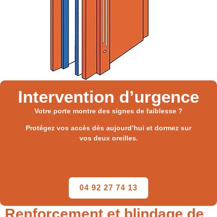
Intervention d’urgence
Votre porte montre des signes de faiblesse ?
Protégez vos accès dès aujourd’hui et dormez sur
vos deux oreilles.
04 92 27 74 13
Renforcement et blindage de