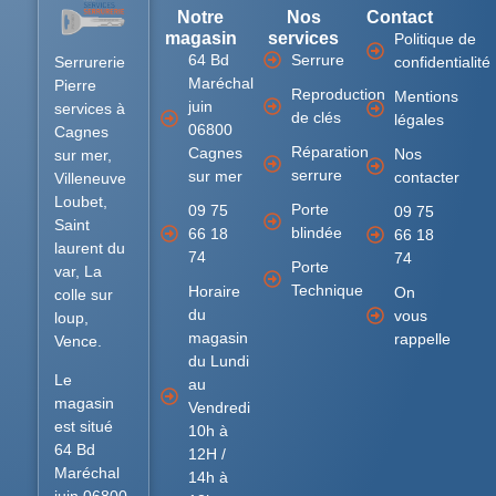
Notre
Nos
Contact
magasin
services
Politique de
64 Bd
Serrure
Serrurerie
confidentialité
Maréchal
Pierre
Reproduction
Mentions
juin
services à
de clés
légales
06800
Cagnes
Réparation
Cagnes
Nos
sur mer,
serrure
sur mer
contacter
Villeneuve
Loubet,
Porte
09 75
09 75
Saint
blindée
66 18
66 18
laurent du
74
74
Porte
var, La
Technique
Horaire
On
colle sur
du
vous
loup,
magasin
rappelle
Vence.
du Lundi
Le
au
magasin
Vendredi
est situé
10h à
64 Bd
12H /
Maréchal
14h à