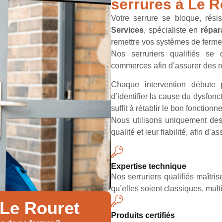
serrures à Le R
Votre serrure se bloque, rési
Services
, spécialiste en
répar
remettre vos systèmes de fermetu
Nos serruriers qualifiés se d
commerces afin d’assurer des r
Chaque intervention débute
d’identifier la cause du dysfon
suffit à rétablir le bon foncti
Nous utilisons uniquement de
qualité et leur fiabilité, afin d’
Expertise technique
Nos serruriers qualifiés maîtri
qu’elles soient classiques, mult
 Le Rouret
Produits certifiés