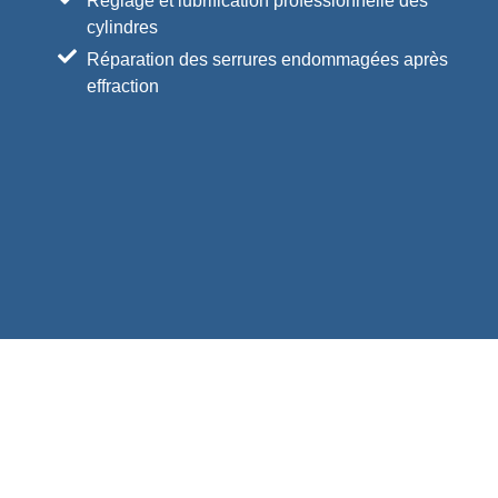
Réglage et lubrification professionnelle des
cylindres
Réparation des serrures endommagées après
effraction