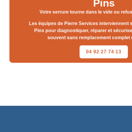
Pins
Votre serrure tourne dans le vide ou refu
Les équipes de Pierre Services interviennent s
Pins pour diagnostiquer, réparer et sécuriser
souvent sans remplacement complet de
04 92 27 74 13