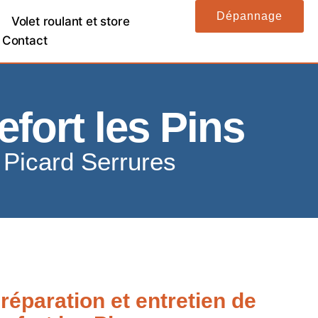
Dépannage
Volet roulant et store
Contact
fort les Pins
é Picard Serrures
réparation et entretien de