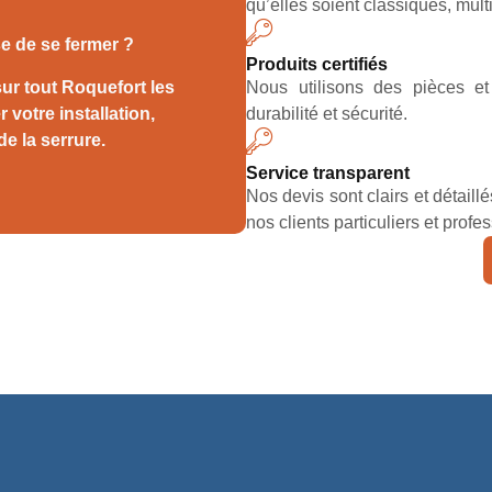
qu’elles soient classiques, mult
se de se fermer ?
Produits certifiés
ur tout Roquefort les
Nous utilisons des pièces e
 votre installation,
durabilité et sécurité.
 la serrure.
Service transparent
Nos devis sont clairs et détail
nos clients particuliers et profe