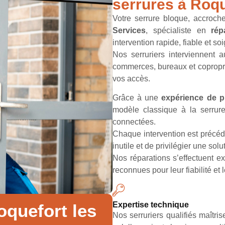
serrures à Roqu
Votre serrure bloque, accroc
Services
, spécialiste en
rép
intervention rapide, fiable et so
Nos serruriers interviennent 
commerces, bureaux et coproprié
vos accès.
Grâce à une
expérience de p
modèle classique à la serrure
connectées.
Chaque intervention est précé
inutile et de privilégier une so
Nos réparations s’effectuent 
reconnues pour leur fiabilité et 
Expertise technique
oquefort les
Nos serruriers qualifiés maîtri