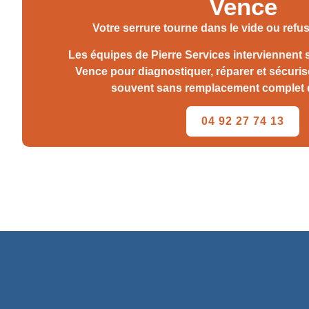
Vence
Votre serrure tourne dans le vide ou refu
Les équipes de Pierre Services interviennent s
Vence pour diagnostiquer, réparer et sécuriser
souvent sans remplacement complet de
04 92 27 74 13