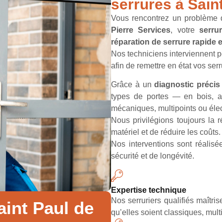
serrures à Sain
Vous rencontrez un problème de
Pierre Services
, votre
serru
réparation de serrure rapide e
Nos techniciens interviennent p
afin de remettre en état vos se
Grâce à un
diagnostic préci
types de portes — en bois, a
mécaniques, multipoints ou éle
Nous privilégions toujours la r
matériel et de réduire les coûts.
Nos interventions sont réalis
sécurité et de longévité.
Expertise technique
Nos serruriers qualifiés maîtri
aint Paul de
qu’elles soient classiques, mult