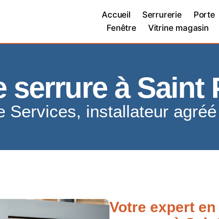
Accueil
Serrurerie
Porte
Fenêtre
Vitrine magasin
 serrure à Saint
e Services, installateur agré
Votre expert en 