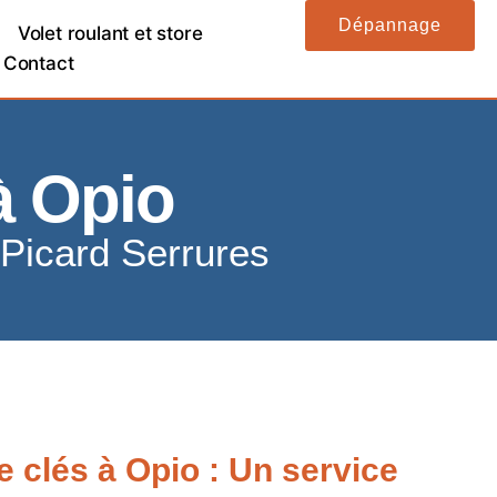
Dépannage
Volet roulant et store
Contact
à Opio
 Picard Serrures
 clés à Opio : Un service