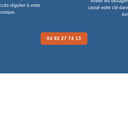
limiter les désag
cès régulier à votre
cassé votre clé dan
 unique.
évi
04 92 27 74 13