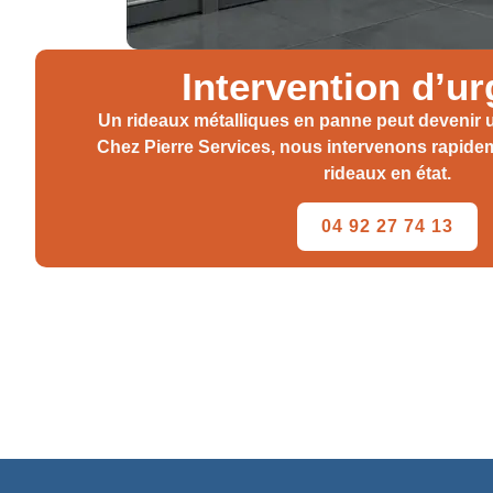
Intervention d’u
Un rideaux métalliques en panne peut devenir un
Chez Pierre Services, nous intervenons rapide
rideaux en état.
04 92 27 74 13