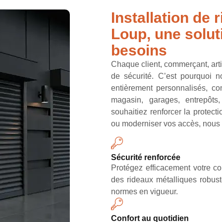
Installation de 
Loup, une solut
besoins
Chaque client, commerçant, art
de sécurité. C’est pourquoi 
entièrement personnalisés, co
magasin, garages, entrepôt
souhaitiez renforcer la protect
ou moderniser vos accès, nous a
Sécurité renforcée
Protégez efficacement votre co
des rideaux métalliques robuste
normes en vigueur.
Confort au quotidien