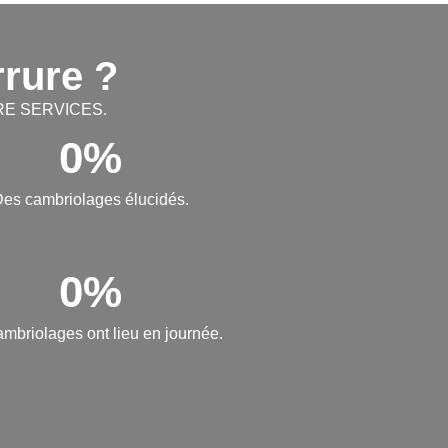
rure ?​
IERRE SERVICES.
0
%
es cambriolages élucidés.
0
%
ambriolages ont lieu en journée.