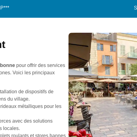
2P***
S
nt
lbonne
pour offrir des services
zones. Voici les principaux
allation de dispositifs de
ns du village.
t rideaux métalliques pour les
erces avec des solutions
 locales.
olets roulants et stores bannes