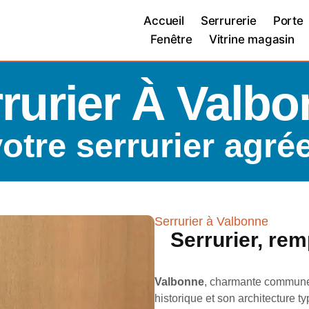
Accueil
Serrurerie
Porte
Fenêtre
Vitrine magasin
rurier À Valb
votre serrurier agré
Serrurier à Valbonne
Serrurier, re
Valbonne
, charmante commune 
historique et son architecture 