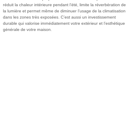
réduit la chaleur intérieure pendant l’été, limite la réverbération de
la lumière et permet même de diminuer l’usage de la climatisation
dans les zones très exposées. C’est aussi un investissement
durable qui valorise immédiatement votre extérieur et l’esthétique
générale de votre maison.
On vous rappelle
Explorez nos solutions stores
et volets roulants
personnalisés !
Ajoutez du style et de la sécurité à votre maison avec nos
options élégantes et fonctionnelles.