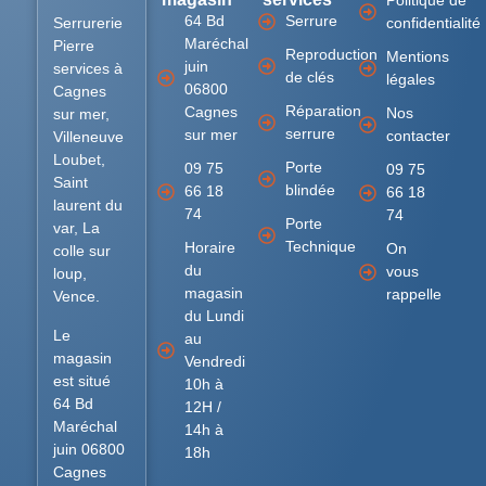
Politique de
64 Bd
Serrure
Serrurerie
confidentialité
Maréchal
Pierre
Reproduction
Mentions
juin
services à
de clés
légales
06800
Cagnes
Réparation
Cagnes
Nos
sur mer,
serrure
sur mer
contacter
Villeneuve
Loubet,
Porte
09 75
09 75
Saint
blindée
66 18
66 18
laurent du
74
74
Porte
var, La
Technique
Horaire
On
colle sur
du
vous
loup,
magasin
rappelle
Vence.
du Lundi
Le
au
magasin
Vendredi
est situé
10h à
64 Bd
12H /
Maréchal
14h à
juin 06800
18h
Cagnes