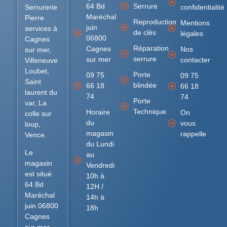
64 Bd
Serrure
Serrurerie
confidentialité
Maréchal
Pierre
Reproduction
Mentions
juin
services à
de clés
légales
06800
Cagnes
Réparation
Cagnes
Nos
sur mer,
serrure
sur mer
contacter
Villeneuve
Loubet,
Porte
09 75
09 75
Saint
blindée
66 18
66 18
laurent du
74
74
Porte
var, La
Technique
Horaire
On
colle sur
du
vous
loup,
magasin
rappelle
Vence.
du Lundi
Le
au
magasin
Vendredi
est situé
10h à
64 Bd
12H /
Maréchal
14h à
juin 06800
18h
Cagnes
sur mer